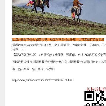
欢迎并接受预报名-预留名额。确定时间后打款排座，也可直接打款占前座
贡嘎西南含去程机票6月4-8：蜀山之王-贡嘎雪山西南坡轻徒、子梅垭口-
马海、五日
【活动的强度性质】：户外轻步：难度低、强度低。户外小白也可轻松走完
可以连报以链接-川西格聂活动赠送一晚住宿-川西格聂-含机票6月9-14
寨、墨石公园、塔公草原、等六日
http://www.jxshhw.com/index/active/detail/id/776.html