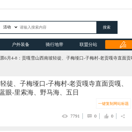
搜索
户外装备
骑行地带
联盟分站
票6月4-8：贡嘎雪山西南坡轻徒、子梅垭口-子梅村-老贡嘎寺直面
坡轻徒、子梅垭口-子梅村-老贡嘎寺直面贡嘎、
嘎蓝眼-里索海、野马海、五日
一键复制网站标题
7791
0
0