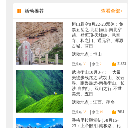
活动推荐
查看全部+
恒山悬空8月22-23双休：免
票五岳之-北岳恒山-南北穿
越、登恒顶-天峰岭、悬空
寺、和之门、通元谷、浑源
古城、两日
活动地点：恒山
21873
已报名
30
余位
2
武功衡山10月3-7：十大最
美徒步线路之-武功山、发云
界、距鲁最远-南岳衡山、长
沙-自由行、双山之行-不世
美景、五日
活动地点：江西、萍乡
7631
已报名
35
余位
19
香格里拉殿堂徒步8月15-
23：上帝眼泪-南极洛、孔