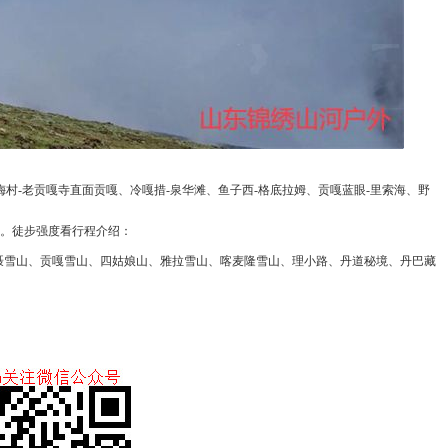
子梅村-老贡嘎寺直面贡嘎、冷嘎措-泉华滩、鱼子西-格底拉姆、贡嘎蓝眼-里索海、野
。徒步强度看行程介绍：
：格聂雪山、贡嘎雪山、四姑娘山、雅拉雪山、喀麦隆雪山、理小路、丹道秘境、丹巴藏