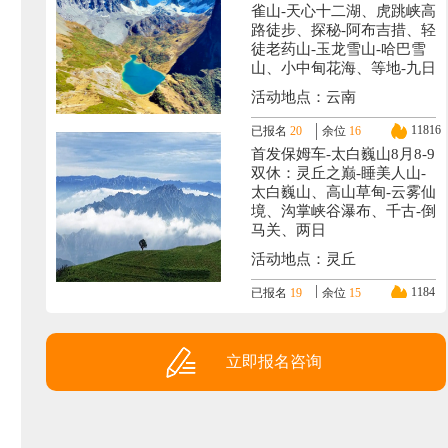
雀山-天心十二湖、虎跳峡高
路徒步、探秘-阿布吉措、轻
徒老药山-玉龙雪山-哈巴雪
山、小中甸花海、等地-九日
活动地点：云南
11816
已报名
20
余位
16
首发保姆车-太白巍山8月8-9
双休：灵丘之巅-睡美人山-
太白巍山、高山草甸-云雾仙
境、沟掌峡谷瀑布、千古-倒
马关、两日
活动地点：灵丘
1184
已报名
19
余位
15
西藏全景9月3-14或18：阿
里大环线-日喀则-墨脱-林芝
(羊湖+珠峰+冈仁波齐+班公
立即报名咨询
湖-玛旁雍错+札达土林+古
格王朝+纳木错-圣象天门-等
地十二日。
活动地点：拉萨