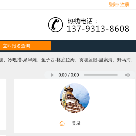
登陆
/
注册
立即报名查询
贡嘎、冷嘎措-泉华滩、鱼子西-格底拉姆、贡嘎蓝眼-里索海、野马海、
登录