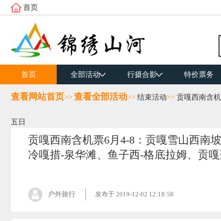
首页
首页
全部活动
行摄合影
特价票务
查看网站首页
查看全部活动
>>
>>
结束活动
>>
贡嘎西南含机
五日
贡嘎西南含机票6月4-8：贡嘎雪山西南
冷嘎措-泉华滩、鱼子西-格底拉姆、贡
户外旅行
发布于
2019-12-02 12:18:58