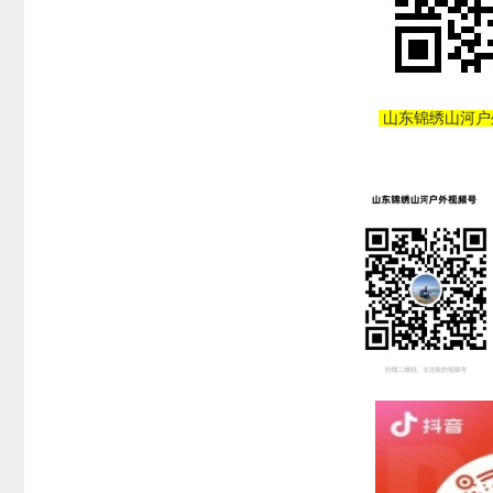
山东锦绣山河户