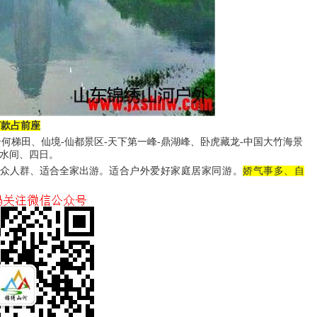
打款占前座
-云何梯田、仙境-仙都景区-天下第一峰-鼎湖峰、卧虎藏龙-中国大竹海景
山水间、四日。
大众人群、适合全家出游。
适合户外爱好家庭居家同游。
娇气事多、自