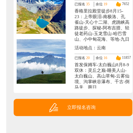
7652
已报名
35
余位
19
香格里拉殿堂徒步8月15-
23：上帝眼泪-南极洛、孔
雀山-天心十二湖、虎跳峡高
路徒步、探秘-阿布吉措、轻
徒老药山-玉龙雪山-哈巴雪
山、小中甸花海、等地-九日
活动地点：云南
11857
已报名
20
余位
16
首发保姆车-太白巍山8月8-9
双休：灵丘之巅-睡美人山-
太白巍山、高山草甸-云雾仙
境、沟掌峡谷瀑布、千古-倒
马关、两日
活动地点：灵丘
1216
已报名
19
余位
15
立即报名咨询
西藏全景9月3-14或18：阿
里大环线-日喀则-墨脱-林芝
(羊湖+珠峰+冈仁波齐+班公
湖-玛旁雍错+札达土林+古