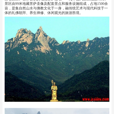
景区由99米地藏菩萨圣像及配套景点和服务设施组成，占地1500余
亩，是集自然山水与佛教文化于一身，融传统艺术与现代科技于一
体的礼佛朝拜、养生禅修、休闲观光的旅游胜境。