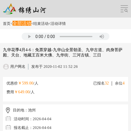
全部活动
首页
<
<
结束活动
<
活动详情
九华花季4月4-6：免票穿越-九华山全景朝圣、九华古道、肉身菩萨
殿、天台、地藏王百米大佛、九华街、三河古镇、三日
用户网名
发布于 2020-11-02 11:52:26
优惠价
￥599.00
/人
已报名
32
余位
4
费用
￥649.00
/人
目的地：
池州
活动时间：
2026-04-04
报名截止：
2026-04-04