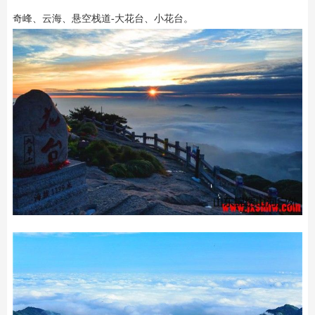
奇峰、云海、悬空栈道-大花台、小花台。