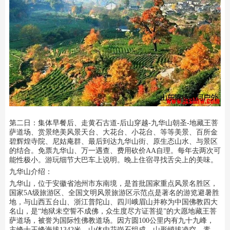
第二日：集体早餐后、走黄石古道-后山穿越-九华山朝圣-地藏王菩
萨道场、赏景绝美风景天台、大花台、小花台、等等美景、百所金
碧辉煌寺院、尼姑庵群、最后到达九华山街、原生态山水、与景区
的结合。免票九华山、万一遇查、费用砍价AA自理。每年去两次可
能性极小。游玩细节大巴车上说明。晚上住宿寻找舌尖上的美味。
九华山介绍：
九华山，位于安徽省池州市东南境，是首批国家重点风景名胜区，
国家5A级旅游区、全国文明风景旅游区示范点是著名的游览避暑胜
地，与山西五台山、浙江普陀山、四川峨眉山并称为中国佛教四大
名山，是“地狱未空誓不成佛，众生度尽方证菩提”的大愿地藏王菩
萨道场，被誉为国际性佛教道场。因方圆100公里内有九十九峰，
主峰十王峰海拔1342米，山体由花岗石组成，山形峭拔凌空，素