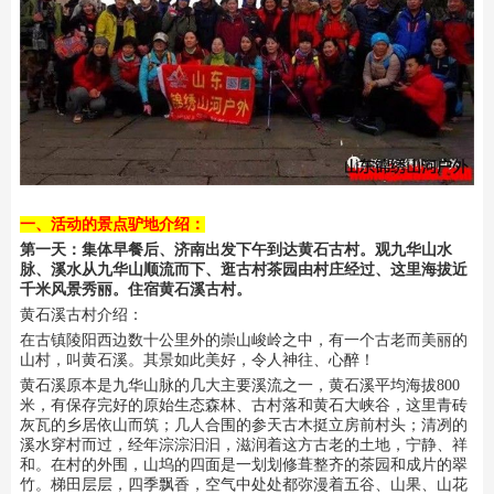
一、活动的景点驴地介绍：
第一天：集体早餐后、济南出发下午到达
黄石古村。观九华山水
脉、溪水从九华山顺流而下、逛古村茶园由村庄经过、这里海拔近
千米风景秀丽。住宿黄石溪古村。
黄石溪古村介绍：
在古镇陵阳西边数十公里外的崇山峻岭之中，有一个古老而美丽的
山村，叫黄石溪。其景如此美好，令人神往、心醉！
黄石溪原本是九华山脉的几大主要溪流之一，
黄石溪平均海拔800
米，有保存完好的原始生态森林、古村落和黄石大峡谷，这里青砖
灰瓦的乡居依山而筑；几人合围的参天古木挺立房前村头；清冽的
溪水穿村而过，经年淙淙汩汩，滋润着这方古老的土地，宁静、祥
和。在村的外围，山坞的四面是一划划修葺整齐的茶园和成片的翠
竹。梯田层层，四季飘香，空气中处处都弥漫着五谷、山果、山花