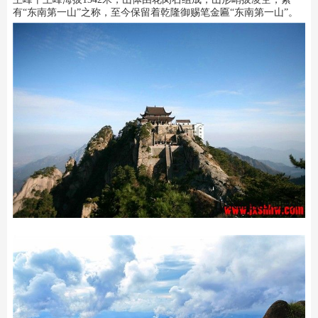
有“东南第一山”之称，至今保留着乾隆御赐笔金匾“东南第一山”。