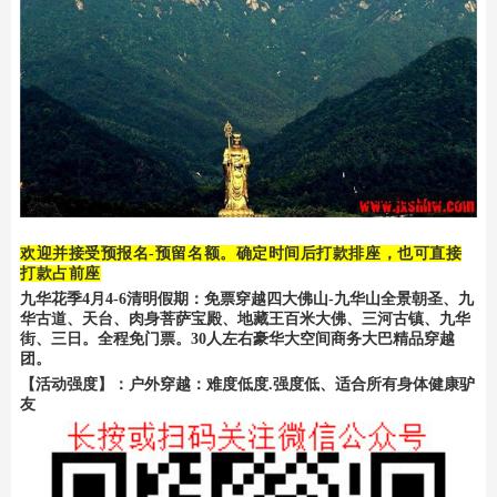
欢迎并接受预报名-预留名额。确定时间后打款排座，也可直接
打款占前座
九华花季4月4-6清明假期：免票穿越四大佛山-九华山全景朝圣、九
华古道、天台、肉身菩萨宝殿、地藏王百米大佛、三河古镇、九华
街、三日。全程免门票。30人左右豪华大空间商务大巴精品穿越
团。
【活动强度】：户外穿越：难度低度.强度低、适合所有身体健康驴
友