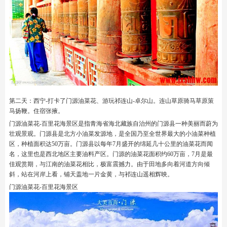
第二天：西宁-打卡了门源油菜花、游玩祁连山-卓尔山。连山草原骑马草原策
马扬鞭。住宿张掖。
门源油菜花-百里花海景区是指青海省海北藏族自治州的门源县一种美丽而蔚为
壮观景观。门源县是北方小油菜发源地，是全国乃至全世界最大的小油菜种植
区，种植面积达50万亩。门源县以每年7月盛开的绵延几十公里的油菜花而闻
名，这里也是西北地区主要油料产区。门源的油菜花面积约60万亩，7月是最
佳观赏期，与江南的油菜花相比，极富震撼力。由于田地多向着河道方向倾
斜，站在河岸上看，铺天盖地一片金黄，与祁连山遥相辉映。
门源油菜花-百里花海景区