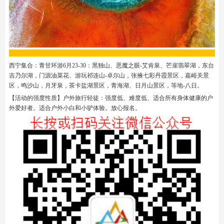
西宁集合：青甘环游6月23-30：黑独山、恶魔之眼-艾肯泉、芒崖翡翠湖，东台
吉乃尔湖，门源油菜花、游玩祁连山-卓尔山，张掖七彩丹霞景区，嘉峪关景
区，鸣沙山，月牙泉，茶卡盐湖景区，青海湖、日月山景区，等地-八日。
【活动的强度性质】户外旅行轻徒：强度低、难度低、适合所有身体健康的户
外爱好者。适合户外小白和小驴体验。放心报名。