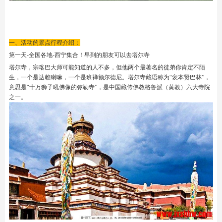
一、活动的景点行程介绍：
第一天-全国各地-西宁集合！早到的朋友可以去塔尔寺
塔尔寺，宗喀巴大师可能知道的人不多，但他两个最著名的徒弟你肯定不陌
生，一个是达赖喇嘛，一个是班禅额尔德尼。塔尔寺藏语称为“衮本贤巴林”，
意思是“十万狮子吼佛像的弥勒寺”，是中国藏传佛教格鲁派（黄教）六大寺院
之一。