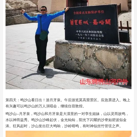
第四天：鸣沙山看日出！游月牙泉。午后游览莫高窟景区。应急票进入。晚上
有兴趣可以鸣沙山的万人演唱会，继续住宿敦煌。
鸣沙山--月牙泉，鸣沙山和月牙泉是大漠里的一对孪生姐妹，山以灵而故鸣，
水以神而益秀。鸣沙山沙峰起伏，金光灿灿，阳光下闪耀的沙脊如碧波似金
涛。狂风起时，沙山发出巨大鸣响，沙岭晴鸣，有时神似丝竹管弦之声。