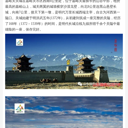
嘉峪关关城在嘉峪关市区西南6公里处，位于嘉峪关最狭窄的山谷中部，地势
最高的嘉峪山上，城关两翼的城墙横穿沙漠戈壁，向北8公里连黑山悬壁长
城，向南7公里，接天下第一墩，是明代万里长城西端主宰，自古为河西第一
隘口。关城始建于明洪武五年(1372年)，从初建到筑成一座完整的关隘，经历
了168年（1372－1539年）的时间，是明代长城沿线九镇所辖千余个关隘中最
雄险的一座，保存完好。