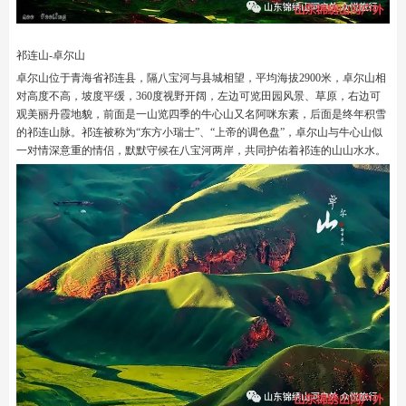
祁连山-卓尔山
卓尔山位于青海省祁连县，隔八宝河与县城相望，平均海拔2900米，卓尔山相
对高度不高，坡度平缓，360度视野开阔，左边可览田园风景、草原，右边可
观美丽丹霞地貌，前面是一山览四季的牛心山又名阿咪东素，后面是终年积雪
的祁连山脉。祁连被称为“东方小瑞士”、“上帝的调色盘”，卓尔山与牛心山似
一对情深意重的情侣，默默守候在八宝河两岸，共同护佑着祁连的山山水水。