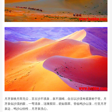
月牙泉映月而无尘，亘古沙不填泉，泉不涸竭，自古以沙漠奇观著称于世。月
牙泉似沙漠的眼，一弯清泉，涟漪萦回，碧如翡翠。登临鸣沙山顶，行至月牙
泉边，鸣沙山怡性，月牙泉洗心。