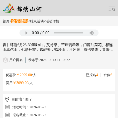
全部活动
首页
<
<
结束活动
<
活动详情
青甘环游6月23-30黑独山，艾肯泉、芒崖翡翠湖，门源油菜花、祁连
山卓尔山，七彩丹霞，嘉峪关，鸣沙山，月牙泉，茶卡盐湖，青海湖
等地八日
用户网名
发布于 2026-05-13 11:03:22
优惠价
￥2999.00
/人
已报名
4
余位
6
费用
￥3099.00
/人
目的地：
西宁
活动时间：
2026-06-23
报名截止：
2026-06-23