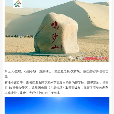
第五天-敦煌、石油小镇、游黑独山、游恶魔之眼-艾肯泉、游芒崖翡翠-住宿芒
崖
石油小镇‌位于‌甘肃省酒泉市阿克塞哈萨克族自治县‌的‌博罗转井影视基地‌，是国
家 4A 级旅游景区 。这里因电影《九层妖塔》取景而爆红，保留了完整的废弃
城镇遗址，是青甘大环线上的热门打卡地 。‌‌