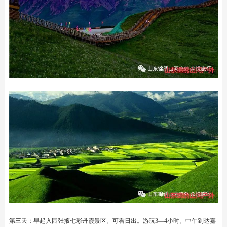
第三天：早起入园张掖七彩丹霞景区。可看日出。游玩3—4小时。中午到达嘉