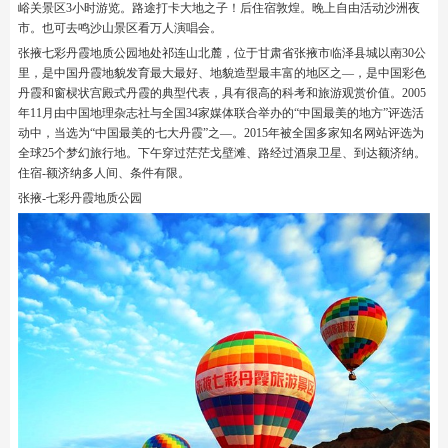
峪关景区3小时游览。路途打卡大地之子！后住宿敦煌。晚上自由活动沙洲夜
市。也可去鸣沙山景区看万人演唱会。
张掖七彩丹霞地质公园地处祁连山北麓，位于甘肃省张掖市临泽县城以南30公
里，是中国丹霞地貌发育最大最好、地貌造型最丰富的地区之—，是中国彩色
丹霞和窗棂状宫殿式丹霞的典型代表，具有很高的科考和旅游观赏价值。2005
年11月由中国地理杂志社与全国34家媒体联合举办的“中国最美的地方”评选活
动中，当选为“中国最美的七大丹霞”之—。2015年被全国多家知名网站评选为
全球25个梦幻旅行地。下午穿过茫茫戈壁滩、路经过酒泉卫星、到达额济纳。
住宿-额济纳多人间、条件有限。
张掖-七彩丹霞地质公园