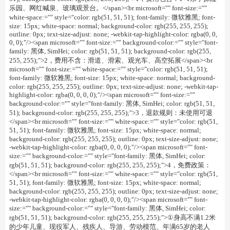
乐园、网红喊泉、玻璃观景台。</span><br microsoft="" font-size:=""
white-space:="" style="color: rgb(51, 51, 51); font-family: 微软雅黑; font-
size: 15px; white-space: normal; background-color: rgb(255, 255, 255);
outline: 0px; text-size-adjust: none; -webkit-tap-highlight-color: rgba(0, 0,
0, 0);"/><span microsoft="" font-size:="" background-color:="" style="font-
family: 黑体, SimHei; color: rgb(51, 51, 51); background-color: rgb(255,
255, 255);">2，费用不含：滑道、滑索、观光车、高空拓展</span><br
microsoft="" font-size:="" white-space:="" style="color: rgb(51, 51, 51);
font-family: 微软雅黑; font-size: 15px; white-space: normal; background-
color: rgb(255, 255, 255); outline: 0px; text-size-adjust: none; -webkit-tap-
highlight-color: rgba(0, 0, 0, 0);"/><span microsoft="" font-size:=""
background-color:="" style="font-family: 黑体, SimHei; color: rgb(51, 51,
51); background-color: rgb(255, 255, 255);">3，退款规则：未使用可退
</span><br microsoft="" font-size:="" white-space:="" style="color: rgb(51,
51, 51); font-family: 微软雅黑; font-size: 15px; white-space: normal;
background-color: rgb(255, 255, 255); outline: 0px; text-size-adjust: none;
-webkit-tap-highlight-color: rgba(0, 0, 0, 0);"/><span microsoft="" font-
size:="" background-color:="" style="font-family: 黑体, SimHei; color:
rgb(51, 51, 51); background-color: rgb(255, 255, 255);">4，免费政策：
</span><br microsoft="" font-size:="" white-space:="" style="color: rgb(51,
51, 51); font-family: 微软雅黑; font-size: 15px; white-space: normal;
background-color: rgb(255, 255, 255); outline: 0px; text-size-adjust: none;
-webkit-tap-highlight-color: rgba(0, 0, 0, 0);"/><span microsoft="" font-
size:="" background-color:="" style="font-family: 黑体, SimHei; color:
rgb(51, 51, 51); background-color: rgb(255, 255, 255);">①身高不满1.2米
的少年儿童、现役军人、残疾人、导游、劳动模范、年满65岁的老人