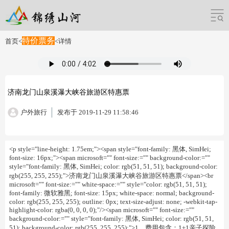
特价票务
首页
<
<
详情
济南龙门山泉溪瀑大峡谷旅游区特惠票
户外旅行
发布于 2019-11-29 11:58:46
<p style="line-height: 1.75em;"><span style="font-family: 黑体, SimHei;
font-size: 16px;"><span microsoft="" font-size:="" background-color:=""
style="font-family: 黑体, SimHei; color: rgb(51, 51, 51); background-color:
rgb(255, 255, 255);">济南龙门山泉溪瀑大峡谷旅游区特惠票</span><br
microsoft="" font-size:="" white-space:="" style="color: rgb(51, 51, 51);
font-family: 微软雅黑; font-size: 15px; white-space: normal; background-
color: rgb(255, 255, 255); outline: 0px; text-size-adjust: none; -webkit-tap-
highlight-color: rgba(0, 0, 0, 0);"/><span microsoft="" font-size:=""
background-color:="" style="font-family: 黑体, SimHei; color: rgb(51, 51,
51); background-color: rgb(255, 255, 255);">1，费用包含：1+1亲子探险