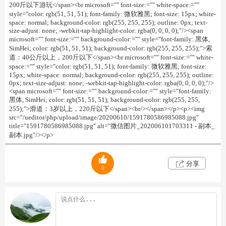
200斤以下游玩</span><br microsoft="" font-size:="" white-space:=""
style="color: rgb(51, 51, 51); font-family: 微软雅黑; font-size: 15px; white-
space: normal; background-color: rgb(255, 255, 255); outline: 0px; text-
size-adjust: none; -webkit-tap-highlight-color: rgba(0, 0, 0, 0);"/><span
microsoft="" font-size:="" background-color:="" style="font-family: 黑体,
SimHei; color: rgb(51, 51, 51); background-color: rgb(255, 255, 255);">索
道：40公斤以上，200斤以下</span><br microsoft="" font-size:="" white-
space:="" style="color: rgb(51, 51, 51); font-family: 微软雅黑; font-size:
15px; white-space: normal; background-color: rgb(255, 255, 255); outline:
0px; text-size-adjust: none; -webkit-tap-highlight-color: rgba(0, 0, 0, 0);"/>
<span microsoft="" font-size:="" background-color:="" style="font-family:
黑体, SimHei; color: rgb(51, 51, 51); background-color: rgb(255, 255,
255);">滑道：3岁以上，220斤以下</span><br/></span></p><p><img
src="/ueditor/php/upload/image/20200610/1591780586985088.jpg"
title="1591780586985088.jpg" alt="微信图片_202006101703311 - 副本_
副本.jpg"/></p>
分享
0