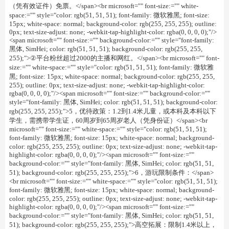
（凭有效证件）免票。</span><br microsoft="" font-size:="" white-
space:="" style="color: rgb(51, 51, 51); font-family: 微软雅黑; font-size:
15px; white-space: normal; background-color: rgb(255, 255, 255); outline:
0px; text-size-adjust: none; -webkit-tap-highlight-color: rgba(0, 0, 0, 0);"/>
<span microsoft="" font-size:="" background-color:="" style="font-family:
黑体, SimHei; color: rgb(51, 51, 51); background-color: rgb(255, 255,
255);">②平台粉丝超过2000的主播和网红。</span><br microsoft="" font-
size:="" white-space:="" style="color: rgb(51, 51, 51); font-family: 微软雅
黑; font-size: 15px; white-space: normal; background-color: rgb(255, 255,
255); outline: 0px; text-size-adjust: none; -webkit-tap-highlight-color:
rgba(0, 0, 0, 0);"/><span microsoft="" font-size:="" background-color:=""
style="font-family: 黑体, SimHei; color: rgb(51, 51, 51); background-color:
rgb(255, 255, 255);">5，优待政策：1.2到1.4米儿童，或本科及本科以下
学生，需携带学生证，60周岁到65周岁老人（凭身份证）</span><br
microsoft="" font-size:="" white-space:="" style="color: rgb(51, 51, 51);
font-family: 微软雅黑; font-size: 15px; white-space: normal; background-
color: rgb(255, 255, 255); outline: 0px; text-size-adjust: none; -webkit-tap-
highlight-color: rgba(0, 0, 0, 0);"/><span microsoft="" font-size:=""
background-color:="" style="font-family: 黑体, SimHei; color: rgb(51, 51,
51); background-color: rgb(255, 255, 255);">6，游玩限制条件：</span>
<br microsoft="" font-size:="" white-space:="" style="color: rgb(51, 51, 51);
font-family: 微软雅黑; font-size: 15px; white-space: normal; background-
color: rgb(255, 255, 255); outline: 0px; text-size-adjust: none; -webkit-tap-
highlight-color: rgba(0, 0, 0, 0);"/><span microsoft="" font-size:=""
background-color:="" style="font-family: 黑体, SimHei; color: rgb(51, 51,
51); background-color: rgb(255, 255, 255);">高空拓展：限制1.4米以上，