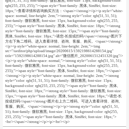
rgb(51, 51, 51); font-family: 微软雅黑; font-size: 15px; background-color:
rgb(255, 255, 255);"><span style="font-family: 黑体, SimHei; font-size:
18px;">查看详情和咨询购买方法：</span></strong></p><p style="white-
space: normal; line-height: 2em;"><strong style="color: rgb(51, 51, 51);
font-family: 微软雅黑; font-size: 15px; background-color: rgb(255, 255,
255);"><span style="font-family: 黑体, SimHei; font-size: 18px;"><strong
style="font-family: 微软雅黑; font-size: 15px;"><span style="font-family:
黑体, SimHei; font-size: 18px;">请您-长按或扫码</span></strong>图片下
方右下角二维码、进入查看详情、咨询、客服、购买。</span></strong>
</p><p style="white-space: normal; line-height: 2em;"><img
src="/ueditor/php/upload/image/20200615/1592198614288154.jpg"
title="1592198614288154.jpg" alt="微信图片_2020061512451320.jpg"/>
</p><p style="white-space: normal;"><strong style="color: rgb(51, 51, 51);
font-family: 微软雅黑; font-size: 15px; background-color: rgb(255, 255,
255);"><span style="font-family: 黑体, SimHei; font-size: 18px;"></span>
</strong></p><p style="white-space: normal; line-height: 2em;"><strong
style="color: rgb(51, 51, 51); font-family: 微软雅黑; font-size: 15px;
background-color: rgb(255, 255, 255);"><span style="font-family: 黑体,
SimHei; font-size: 18px;"><strong style="font-family: 微软雅黑; font-size:
15px;"><span style="font-family: 黑体, SimHei; font-size: 18px;">请您-长
按或扫码</span></strong>图片右上方二维码、可进入查看详情、咨询、
客服、购买。</span></strong></p><p><strong style="color: rgb(51, 51,
51); font-family: 微软雅黑; font-size: 15px; background-color: rgb(255,
255, 255);"><span style="font-family: 黑体, SimHei; font-size: 18px;">
<br/></span></strong></p><p><br/></p>