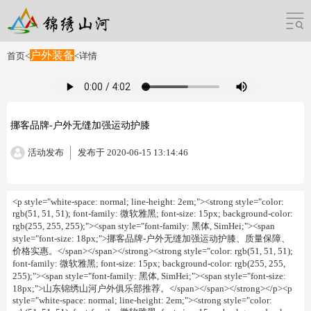
户外装备
首页
<
<
详情
挪客品牌-户外无缝加强运动护膝
活动发布
发布于 2020-06-15 13:14:46
<p style="white-space: normal; line-height: 2em;"><strong style="color:
rgb(51, 51, 51); font-family: 微软雅黑; font-size: 15px; background-color:
rgb(255, 255, 255);"><span style="font-family: 黑体, SimHei;"><span
style="font-size: 18px;">挪客品牌-户外无缝加强运动护膝、质量保障、
价格实惠。</span></span></strong><strong style="color: rgb(51, 51, 51);
font-family: 微软雅黑; font-size: 15px; background-color: rgb(255, 255,
255);"><span style="font-family: 黑体, SimHei;"><span style="font-size:
18px;">山东锦绣山河户外俱乐部推荐。</span></span></strong></p><p
style="white-space: normal; line-height: 2em;"><strong style="color: